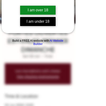
I am over 18
I am under 18
PORTES OUVERTES
ESTIVALES PREMIER
Build a FREE AI website with
AI Website
Builder
DIMANCHE
Sun 02 Jun
  |  
Yvrac
Les inscriptions sont closes
Voir d'autres événements
Time & Location
02 Jun 2024, 12:00