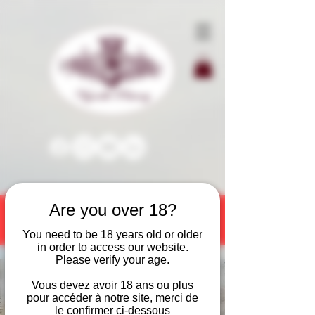
Are you over 18?
Les Pestouryales sont de retour !
Festivités d'été :
Apéritif vigneron le
vendredi
&
Bar à vin le samedi
You need to be 18 years old or older
in order to access our website.
Please verify your age.
Vous devez avoir 18 ans ou plus
pour accéder à notre site, merci de
le confirmer ci-dessous