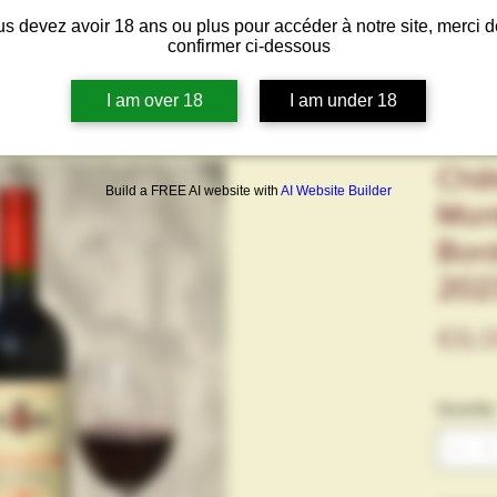
s devez avoir 18 ans ou plus pour accéder à notre site, merci d
confirmer ci-dessous
I am over 18
I am under 18
Chât
Build a FREE AI website with
AI Website Builder
Mont
Bor
202
€6.
Quantity