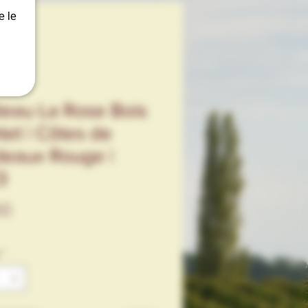
e le
eau La Rose Bois
et | Côtes de
deaux Rouge |
3
Price
00
*