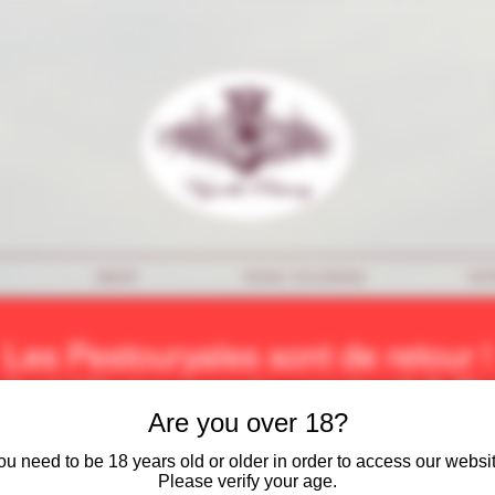
SHOP
WINE TOURISM
NE
Les Pestouryales sont de retour !
:
Apéritif vigneron le vendredi
&
Ba
Are you over 18?
ou need to be 18 years old or older in order to access our websit
Please verify your age.