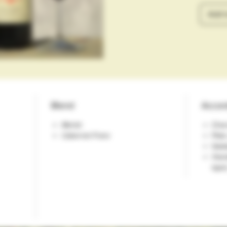
Add t
Blend
Accor
Merlot
Char
Cabernet Franc
Plat
Sala
Vian
lapin