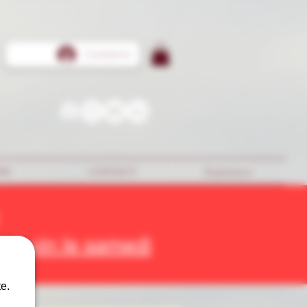
Connexion
WS
CONTACT
Expérience
r à vin le samedi
e.