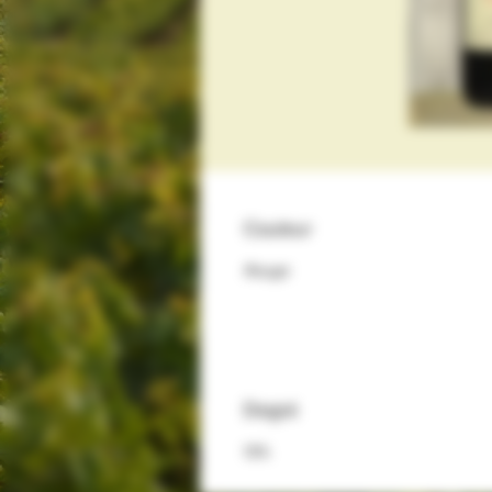
Couleur
Rouge
Degré
13%