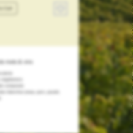
o Cart
ds mets & vins
cuterie
s végétariens
de composée
des blanches (veau, porc, poulet,
)