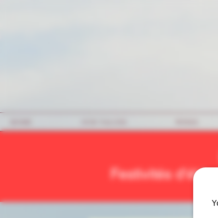
HOME
OUR VALUES
WINES
Festivités d'été 
Y